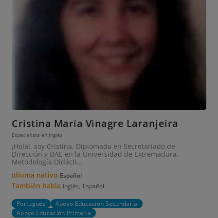
Cristina María Vinagre Laranjeira
Especialista en Inglés
¡Hola!, soy Cristina, Diplomada en Secretariado de
Dirección y DAE en la Universidad de Extremadura,
Metodología Didácti...
Idioma nativo
Español
También habla
,
Inglés
Español
Portugués
Apoyo Educación Secundaria
Apoyo Educación Primaria