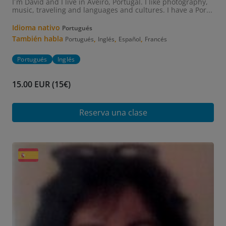
I´m David and I live in Aveiro, Portugal. I like photography,
music, traveling and languages and cultures. I have a Por...
Idioma nativo
Portugués
También habla
,
,
,
Portugués
Inglés
Español
Francés
Portugués
Inglés
15.00 EUR (15€)
Reserva una clase