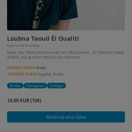
Loubna Taouil Él Oualiti
Especialista en Gallego
Hola, me llamo loubna nací en Marruecos, mi familia habla
árabe, me gustan mucho los idiomas
Idioma nativo
Árabe
También habla
,
Español
Árabe
Árabe
Portugués
Gallego
10.00 EUR (10€)
Reserva una clase