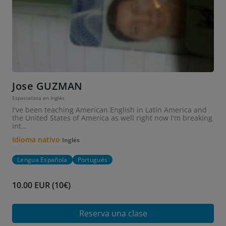
Jose GUZMAN
Especialista en Inglés
I've been teaching American English in Latin America and
the United States of America as well right now I'm breaking
int...
Idioma nativo
Inglés
Lengua Española
Portugués
10.00 EUR (10€)
Reserva una clase