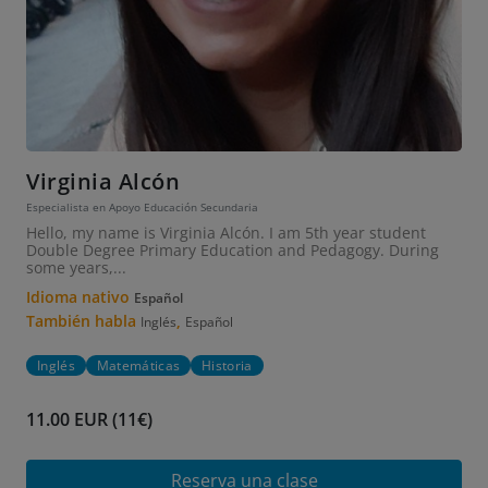
Virginia Alcón
Especialista en Apoyo Educación Secundaria
Hello, my name is Virginia Alcón. I am 5th year student
Double Degree Primary Education and Pedagogy. During
some years,...
Idioma nativo
Español
También habla
,
Inglés
Español
Inglés
Matemáticas
Historia
11.00 EUR (11€)
Reserva una clase