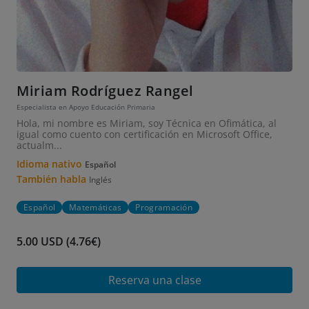
Miriam Rodríguez Rangel
Especialista en Apoyo Educación Primaria
Hola, mi nombre es Miriam, soy Técnica en Ofimática, al
igual como cuento con certificación en Microsoft Office,
actualm...
Idioma nativo
Español
También habla
Inglés
Español
Matemáticas
Programación
5.00 USD (4.76€)
Reserva una clase