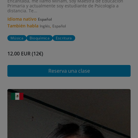
Encantada, me llamo Miriam, soy Maestra de Educación
Primaria y actualmente soy estudiante de Psicología a
distancia. Te...
Idioma nativo
Español
También habla
,
Inglés
Español
Música
Bioquímica
Escritura
12.00 EUR (12€)
Reserva una clase