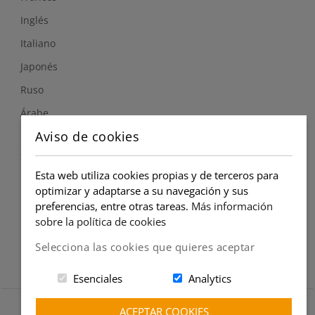
Inglés
Italiano
Japonés
Ruso
Árabe
Aviso de cookies
Síguenos
Esta web utiliza cookies propias y de terceros para
optimizar y adaptarse a su navegación y sus
Instagram
preferencias, entre otras tareas.
Más información
sobre la política de cookies
Selecciona las cookies que quieres aceptar
Esenciales
Analytics
Copyright © Globalteach 2021
ACEPTAR COOKIES