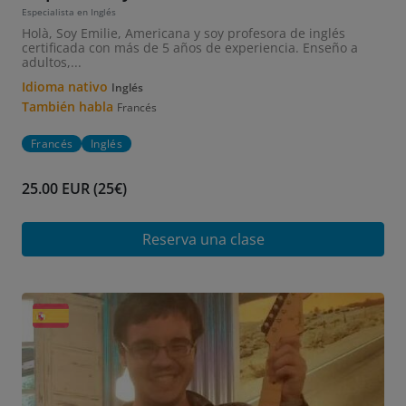
Especialista en Inglés
Holà, Soy Emilie, Americana y soy profesora de inglés
certificada con más de 5 años de experiencia. Enseño a
adultos,...
Idioma nativo
Inglés
También habla
Francés
Francés
Inglés
25.00 EUR (25€)
Reserva una clase