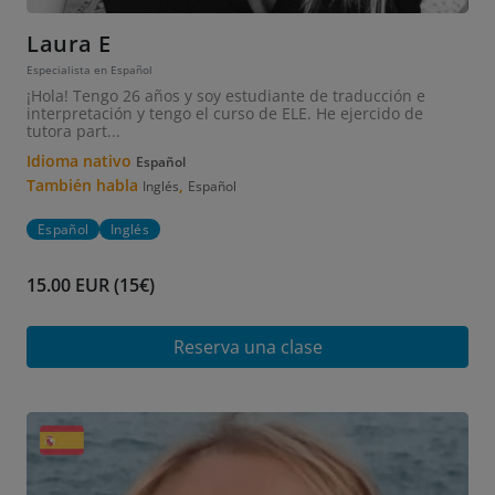
Laura E
Especialista en Español
¡Hola! Tengo 26 años y soy estudiante de traducción e
interpretación y tengo el curso de ELE. He ejercido de
tutora part...
Idioma nativo
Español
También habla
,
Inglés
Español
Español
Inglés
15.00 EUR (15€)
Reserva una clase