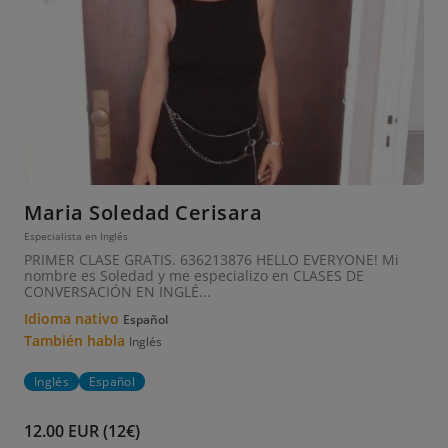
Maria Soledad Cerisara
Especialista en Inglés
PRIMER CLASE GRATIS. 636213876 HELLO EVERYONE! Mi
nombre es Soledad y me especializo en CLASES DE
CONVERSACIÓN EN INGLÉ...
Idioma nativo
Español
También habla
Inglés
Inglés
Español
12.00 EUR (12€)