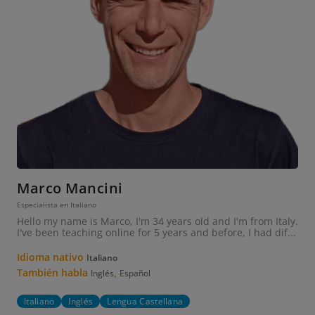
Marco Mancini
Especialista en Italiano
Hello my name is Marco, I'm 34 years old and I'm from Italy.
I've been teaching online for 5 years and before, I had dif...
Idioma nativo
Italiano
También habla
,
Inglés
Español
Italiano
Inglés
Lengua Castellana