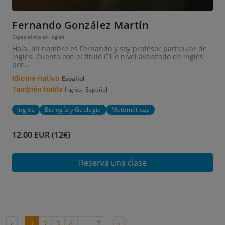
Fernando González Martín
Especialista en Inglés
Hola, mi nombre es Fernando y soy profesor particular de
inglés. Cuento con el título C1 o nivel avanzado de inglés
por...
Idioma nativo
Español
También habla
,
Inglés
Español
Inglés
Biología y Geología
Matemáticas
12.00 EUR (12€)
Reserva una clase
‹
1
2
3
4
...
7
›