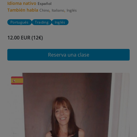
Idioma nativo
Español
También habla
,
,
Chino
Italiano
Inglés
Portugués
Trading
Inglés
12.00 EUR (12€)
Reserva una clase