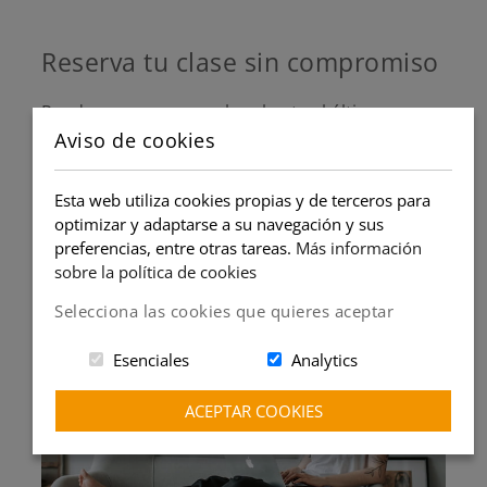
Reserva tu clase sin compromiso
Puedes reservar una clase hasta el último
Aviso de cookies
minuto, con la debida validación del profesor.
Puedes cancelar la clase hasta 6 horas antes de
empezar. Sin permanencias. Sin penalizaciones.
Esta web utiliza cookies propias y de terceros para
optimizar y adaptarse a su navegación y sus
preferencias, entre otras tareas.
Más información
sobre la política de cookies
Selecciona las cookies que quieres aceptar
Esenciales
Analytics
ACEPTAR COOKIES