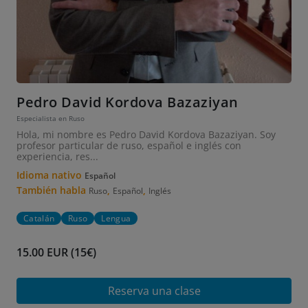
Pedro David Kordova Bazaziyan
Especialista en Ruso
Hola, mi nombre es Pedro David Kordova Bazaziyan. Soy
profesor particular de ruso, español e inglés con
experiencia, res...
Idioma nativo
Español
También habla
,
,
Ruso
Español
Inglés
Catalán
Ruso
Lengua
15.00 EUR (15€)
Reserva una clase