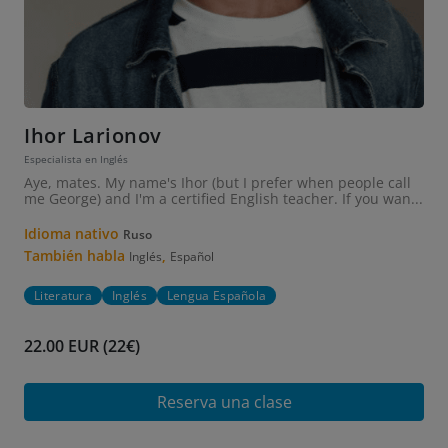
Ihor Larionov
Especialista en Inglés
Aye, mates. My name's Ihor (but I prefer when people call
me George) and I'm a certified English teacher. If you wan...
Idioma nativo
Ruso
También habla
,
Inglés
Español
Literatura
Inglés
Lengua Española
22.00 EUR (22€)
Reserva una clase