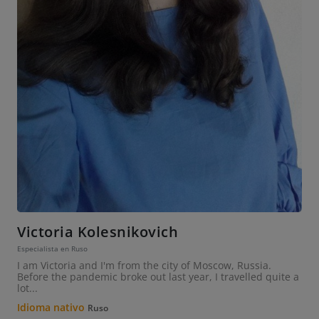
Victoria Kolesnikovich
Especialista en Ruso
I am Victoria and I'm from the city of Moscow, Russia.
Before the pandemic broke out last year, I travelled quite a
lot...
Idioma nativo
Ruso