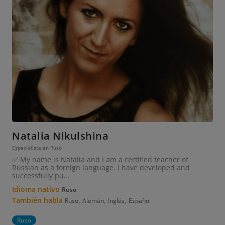
Natalia Nikulshina
Especialista en Ruso
✅ My name is Natalia and I am a certified teacher of
Russian as a foreign language. I have developed and
successfully pu...
Idioma nativo
Ruso
También habla
,
,
,
Ruso
Alemán
Inglés
Español
Ruso