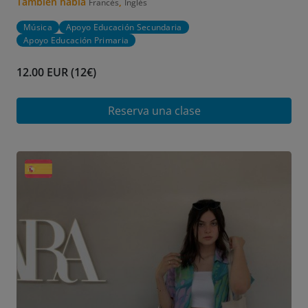
También habla
,
Francés
Inglés
Música
Apoyo Educación Secundaria
Apoyo Educación Primaria
12.00 EUR (12€)
Reserva una clase