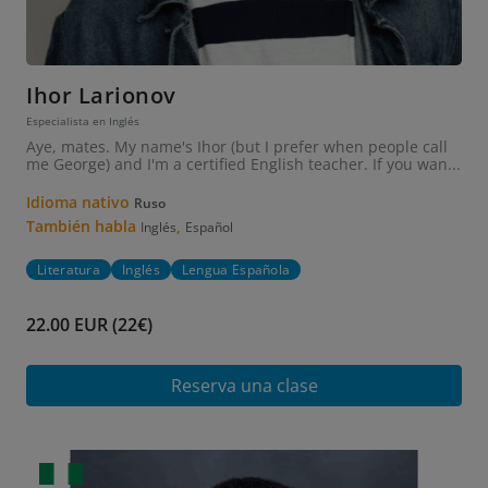
Ihor Larionov
Especialista en Inglés
Aye, mates. My name's Ihor (but I prefer when people call
me George) and I'm a certified English teacher. If you wan...
Idioma nativo
Ruso
También habla
,
Inglés
Español
Literatura
Inglés
Lengua Española
22.00 EUR (22€)
Reserva una clase