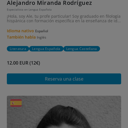
Alejandro Miranda Rodríguez
Especialista en Lengua Española
¡Hola, soy Ale, tu profe particular! Soy graduado en filología
hispánica con formación específica en la enseñanza de id...
Idioma nativo
Español
También habla
Inglés
Literatura
Lengua Española
Lengua Castellana
12.00 EUR (12€)
Reserva una clase