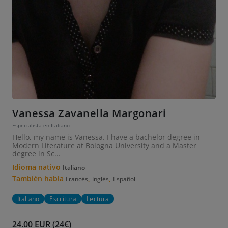
Vanessa Zavanella Margonari
Especialista en Italiano
Hello, my name is Vanessa. I have a bachelor degree in
Modern Literature at Bologna University and a Master
degree in Sc...
Idioma nativo
Italiano
También habla
,
,
Francés
Inglés
Español
Italiano
Escritura
Lectura
24.00 EUR (24€)