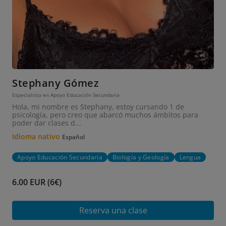
Stephany Gómez
Especialista en Apoyo Educación Secundaria
Hola, mi nombre es Stephany, estoy cursando 1 de
psicología, pero creo que abarcó muchos ámbitos para
poder dar clases d...
Idioma nativo
Español
Apoyo Educación Secundaria
Biología y Geología
Lengua
6.00 EUR (6€)
Reserva una clase