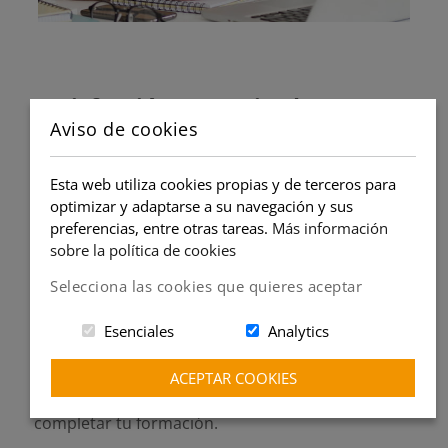
Satisfacción garantizada:
Aviso de cookies
100% segura: si la clase no se imparte, no pagas
nada.
Esta web utiliza cookies propias y de terceros para
Pago seguro a través de PayPal.
optimizar y adaptarse a su navegación y sus
Recarga cuando quieras y recupera el dinero en
preferencias, entre otras tareas.
Más información
cualquier momento.
sobre la política de cookies
Selecciona las cookies que quieres aceptar
Navegación fácil y gratuita:
Esenciales
Analytics
Regístrate gratis y navega por la web sin pagar
nada.
ACEPTAR COOKIES
Encuentra las clases que necesites para
completar tu formación.