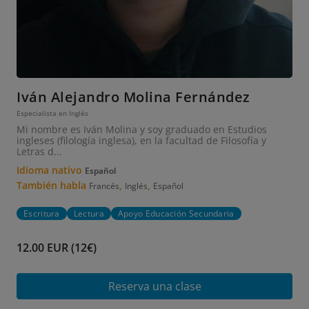
Iván Alejandro Molina Fernández
Especialista en Inglés
Mi nombre es Iván Molina y soy graduado en Estudios
ingleses (filología inglesa), en la facultad de Filosofía y
Letras d...
Idioma nativo
Español
También habla
,
,
Francés
Inglés
Español
Escritura
Lectura
Apoyo Educación Secundaria
12.00 EUR (12€)
Reserva una clase