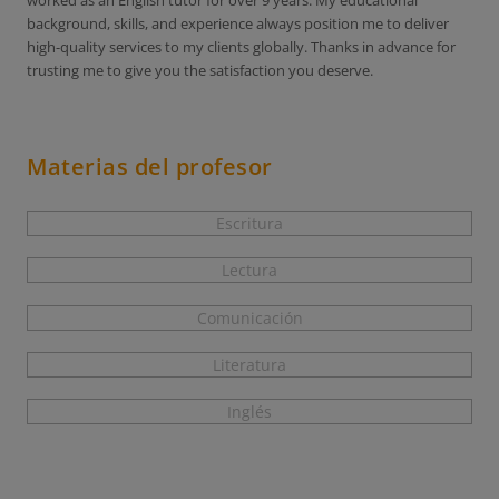
worked as an English tutor for over 9 years. My educational
background, skills, and experience always position me to deliver
high-quality services to my clients globally. Thanks in advance for
trusting me to give you the satisfaction you deserve.
Materias del profesor
Escritura
Lectura
Comunicación
Literatura
Inglés