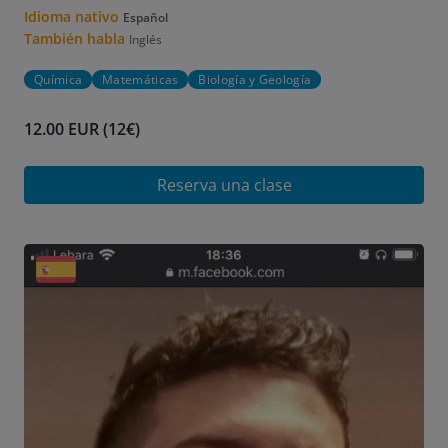
Idioma nativo
Español
También habla
Inglés
Química
Matemáticas
Biología y Geología
12.00 EUR (12€)
Reserva una clase