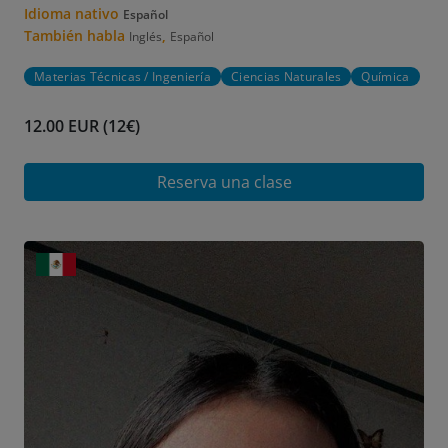
Idioma nativo
Español
También habla
,
Inglés
Español
Materias Técnicas / Ingeniería
Ciencias Naturales
Química
12.00 EUR (12€)
Reserva una clase