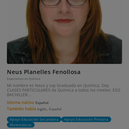
Neus Planelles Fenollosa
Especialista en Química
Mi nombre es Neus y soy Graduada en Química. Doy
CLASES PARTICULARES de Química a todos los niveles: ESO
BACHILLER...
Idioma nativo
Español
También habla
,
Inglés
Español
Apoyo Educación Secundaria
Apoyo Educación Primaria
Matemáticas