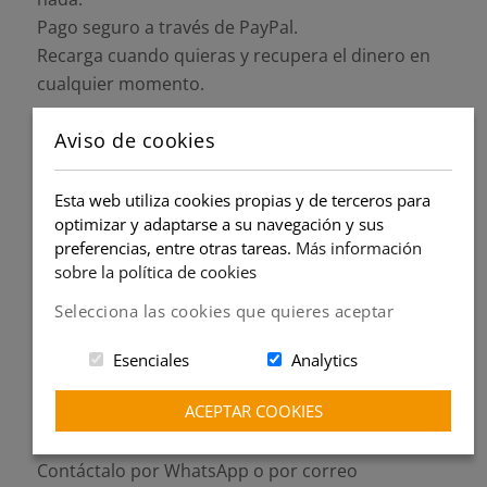
Pago seguro a través de PayPal.
Recarga cuando quieras y recupera el dinero en
cualquier momento.
Aviso de cookies
Navegación fácil y gratuita:
Regístrate gratis y navega por la web sin pagar
Esta web utiliza cookies propias y de terceros para
nada.
optimizar y adaptarse a su navegación y sus
Encuentra las clases que necesites para
preferencias, entre otras tareas.
Más información
sobre la política de cookies
completar tu formación.
Selecciona las cookies que quieres aceptar
Asistencia ágil siempre a tu
Esenciales
Analytics
alcance:
ACEPTAR COOKIES
El equipo de asistencia resolverá cualquier duda
lo antes posible.
Contáctalo por WhatsApp o por correo