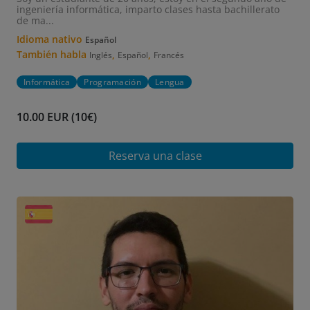
ingeniería informática, imparto clases hasta bachillerato
de ma...
Idioma nativo
Español
También habla
,
,
Inglés
Español
Francés
Informática
Programación
Lengua
10.00 EUR (10€)
Reserva una clase