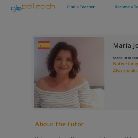
Find a Teacher
Become a T
María J
Specialist in Sp
Native lan
Also speak
About the tutor