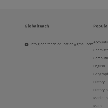
Globalteach
Popula
Accounti
info.globalteach.education@gmail.com
Chemistr
Computi
English
Geograp
History
History o
Marketin
Math