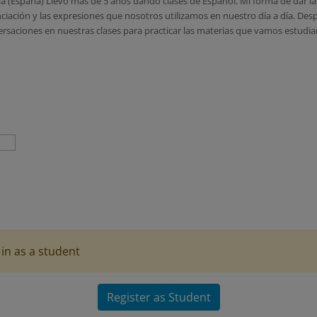
a (España) Llevo más de 5 años dando clases de Español. Mi forma de dar la
ciación y las expresiones que nosotros utilizamos en nuestro día a día. De
aciones en nuestras clases para practicar las materias que vamos estudian
in as a student
Register as Student