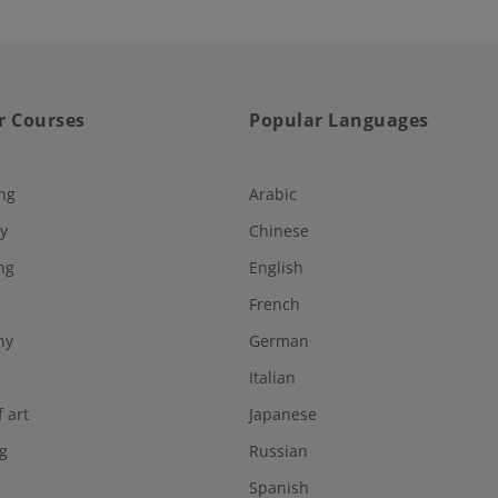
r Courses
Popular Languages
ng
Arabic
y
Chinese
ng
English
French
hy
German
Italian
f art
Japanese
g
Russian
Spanish