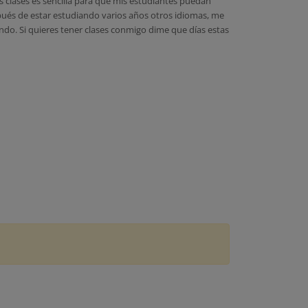
s clases es sencilla para que mis estudiantes puedan
spués de estar estudiando varios años otros idiomas, me
do. Si quieres tener clases conmigo dime que días estas