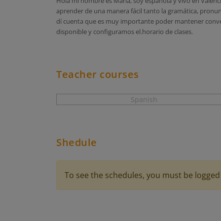
Hola mi nombre es María, soy española y vivo en Valenci
aprender de una manera fácil tanto la gramática, pronun
dí cuenta que es muy importante poder mantener convers
disponible y configuramos el.horario de clases.
Teacher courses
Spanish
Shedule
To see the schedules, you must be logged 