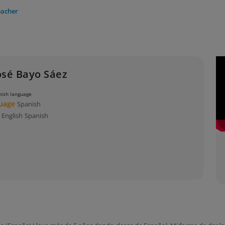
eacher
osé Bayo Sáez
anish language
guage
Spanish
s
English
Spanish