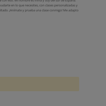
e con eso. Mi nombre es Inma y soy del sur de España.
udarte en lo que necesites, con clases personalizadas y
sultado. ¡Anímate y prueba una clase conmigo! Me adapto