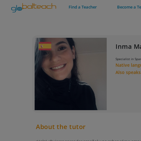
Find a Teacher
Become a T
Inma M
Specialist in Spa
Native lan
Also speak
About the tutor