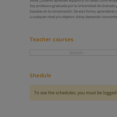
¡Hola! ¿Quieres aprender español y no sabes cómo empez
Soy profesora graduada por la Universidad de Granada y 
basadas en la conversación. De esta forma, aprenderás c
a cualquier nivel y/o objetivo. Estoy deseando conocert
Teacher courses
Spanish
Shedule
To see the schedules, you must be logged 