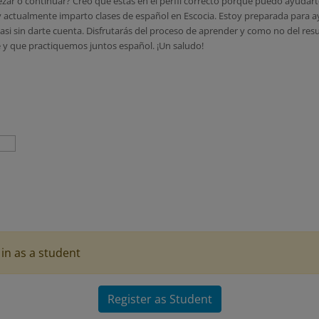
ar o continuar? Creo que estás en el perfil correcto porque puedo ayudart
actualmente imparto clases de español en Escocia. Estoy preparada para ay
asi sin darte cuenta. Disfrutarás del proceso de aprender y como no del re
e y que practiquemos juntos español. ¡Un saludo!
in as a student
Register as Student