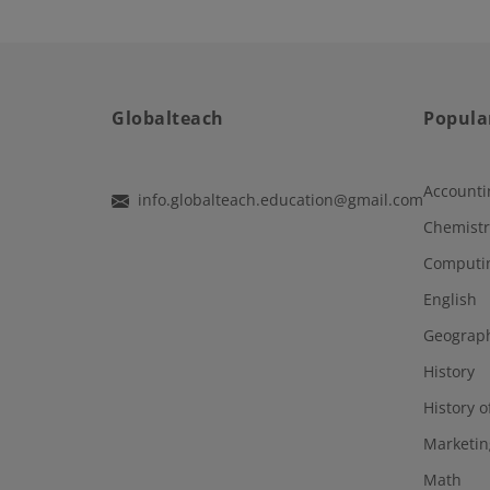
Globalteach
Popula
Accounti
info.globalteach.education@gmail.com
Chemistr
Computi
English
Geograp
History
History o
Marketin
Math