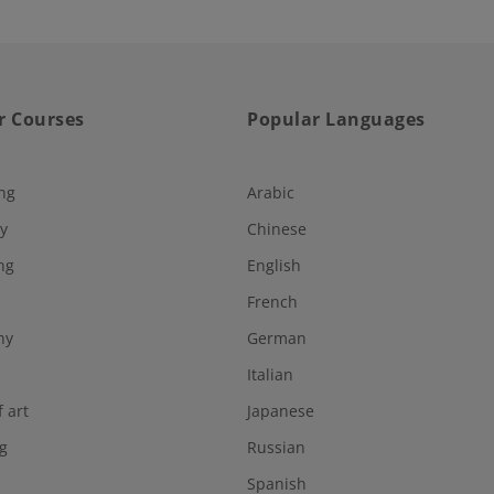
r Courses
Popular Languages
ng
Arabic
y
Chinese
ng
English
French
hy
German
Italian
f art
Japanese
g
Russian
Spanish