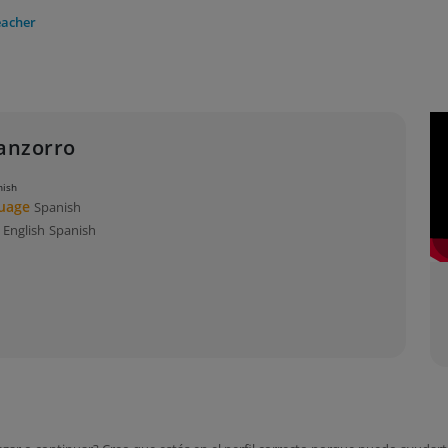
eacher
anzorro
nish
guage
Spanish
s
English
Spanish