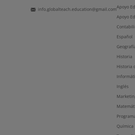
Apoyo Ed
info.globalteach.education@gmail.com
Apoyo Ed
Contabil
Español
Geografí
Historia
Historia 
Informát
Inglés
Marketin
Matemát
Program
Química