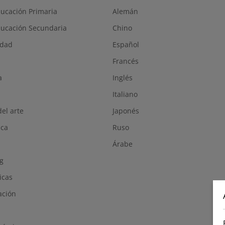
ucación Primaria
Alemán
ucación Secundaria
Chino
idad
Español
Francés
a
Inglés
Italiano
del arte
Japonés
ica
Ruso
Árabe
g
icas
ación