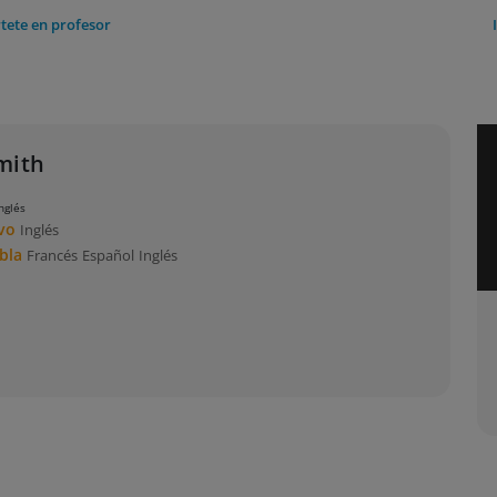
tete en profesor
mith
nglés
ivo
Inglés
abla
Francés
Español
Inglés