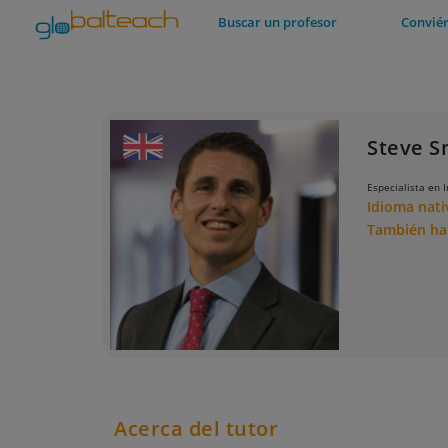
Buscar un profesor
Conviér
Steve S
Especialista en I
Idioma nat
También h
Acerca del tutor