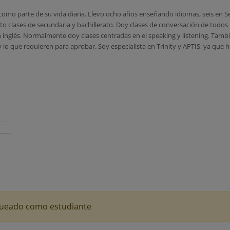
omo parte de su vida diaria. Llevo ocho años enseñando idiomas, seis en Sev
rto clases de secundaria y bachillerato. Doy clases de conversación de todos l
 inglés. Normalmente doy clases centradas en el speaking y listening. Tam
 lo que requieren para aprobar. Soy especialista en Trinity y APTIS, ya que
logueado como estudiante