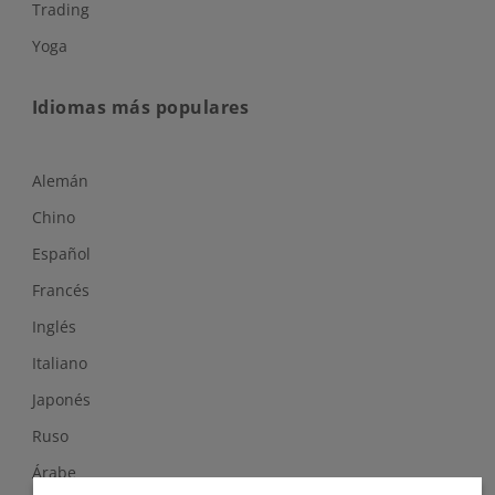
Trading
Yoga
Idiomas más populares
Alemán
Chino
Español
Francés
Inglés
Italiano
Japonés
Ruso
Árabe