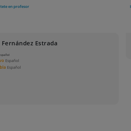
tete en profesor
 Fernández Estrada
Español
ivo
Español
abla
Español