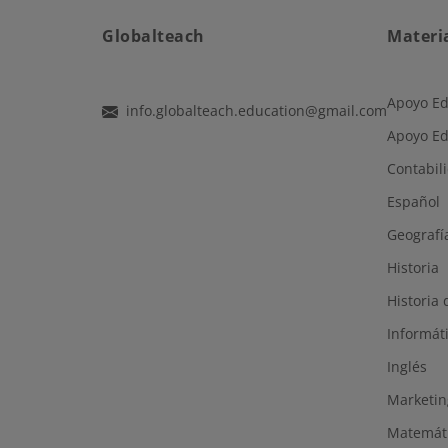
Globalteach
Materi
Apoyo Ed
info.globalteach.education@gmail.com
Apoyo Ed
Contabil
Español
Geografí
Historia
Historia 
Informát
Inglés
Marketin
Matemát