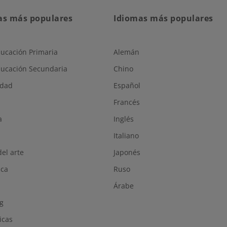
as más populares
Idiomas más populares
ucación Primaria
Alemán
ucación Secundaria
Chino
idad
Español
Francés
a
Inglés
Italiano
del arte
Japonés
ica
Ruso
Árabe
g
icas