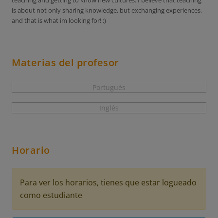
teaching and getting to know new cultures. I believe that teaching
is about not only sharing knowledge, but exchanging experiences,
and that is what im looking for! :)
Materias del profesor
Portugués
Inglés
Horario
Para ver los horarios, tienes que estar logueado
como estudiante