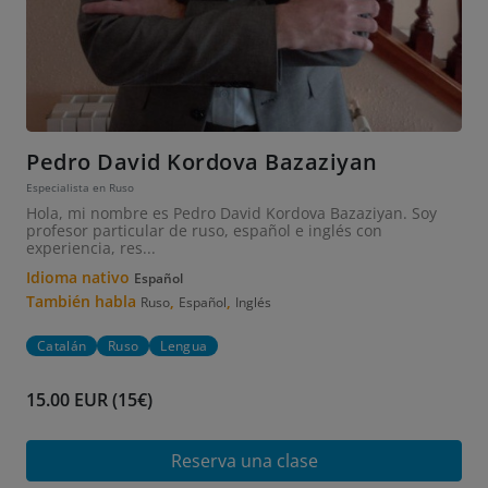
Pedro David Kordova Bazaziyan
Especialista en Ruso
Hola, mi nombre es Pedro David Kordova Bazaziyan. Soy
profesor particular de ruso, español e inglés con
experiencia, res...
Idioma nativo
Español
También habla
,
,
Ruso
Español
Inglés
Catalán
Ruso
Lengua
15.00 EUR (15€)
Reserva una clase