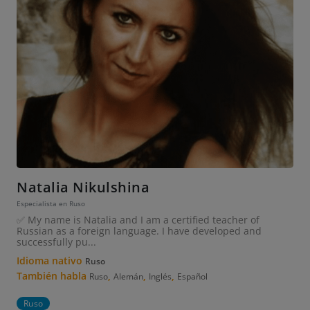
Natalia Nikulshina
Especialista en Ruso
✅ My name is Natalia and I am a certified teacher of
Russian as a foreign language. I have developed and
successfully pu...
Idioma nativo
Ruso
También habla
,
,
,
Ruso
Alemán
Inglés
Español
Ruso