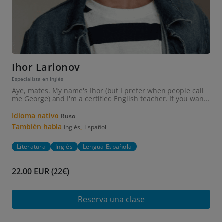
Ihor Larionov
Especialista en Inglés
Aye, mates. My name's Ihor (but I prefer when people call
me George) and I'm a certified English teacher. If you wan...
Idioma nativo
Ruso
También habla
,
Inglés
Español
Literatura
Inglés
Lengua Española
22.00 EUR (22€)
Reserva una clase