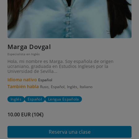
Marga Dovgal
Especialista en Inglés
Hola, mi nombre es Marga. Soy española de origen
ucraniano, graduada en Estudios Ingleses por la
Universidad de Sevilla...
Idioma nativo
Español
También habla
,
,
,
Ruso
Español
Inglés
Italiano
Inglés
Español
Lengua Española
10.00 EUR (10€)
Reserva una clase