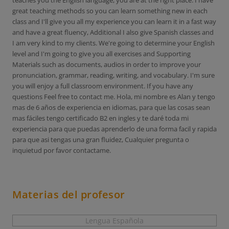
teaches you the English language, you are at the right place. I have
great teaching methods so you can learn something new in each
class and I'll give you all my experience you can learn it in a fast way
and have a great fluency, Additional I also give Spanish classes and
I am very kind to my clients. We're going to determine your English
level and I'm going to give you all exercises and Supporting
Materials such as documents, audios in order to improve your
pronunciation, grammar, reading, writing, and vocabulary. I'm sure
you will enjoy a full classroom environment. If you have any
questions Feel free to contact me. Hola, mi nombre es Alan y tengo
mas de 6 años de experiencia en idiomas, para que las cosas sean
mas fáciles tengo certificado B2 en ingles y te daré toda mi
experiencia para que puedas aprenderlo de una forma facil y rapida
para que asi tengas una gran fluidez, Cualquier pregunta o
inquietud por favor contactame.
Materias del profesor
Lengua Española