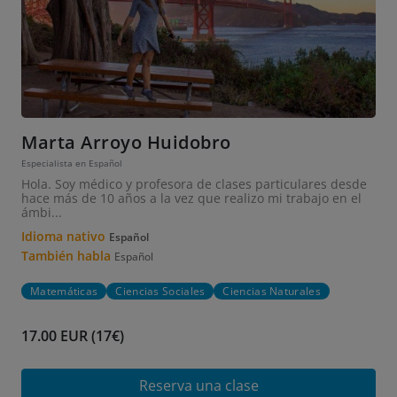
Marta Arroyo Huidobro
Especialista en Español
Hola. Soy médico y profesora de clases particulares desde
hace más de 10 años a la vez que realizo mi trabajo en el
ámbi...
Idioma nativo
Español
También habla
Español
Matemáticas
Ciencias Sociales
Ciencias Naturales
17.00 EUR (17€)
Reserva una clase