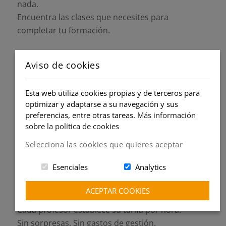
nada.
Encuentra las clases que necesites para
completar tu formación.
Asistencia ágil siempre a tu
Aviso de cookies
alcance:
Esta web utiliza cookies propias y de terceros para
El equipo de asistencia resolverá cualquier duda
optimizar y adaptarse a su navegación y sus
lo antes posible.
preferencias, entre otras tareas.
Más información
Contáctalo por WhatsApp o por correo
sobre la política de cookies
electrónico.
Selecciona las cookies que quieres aceptar
Precios sin competencia:
Esenciales
Analytics
Encuentra las clases que necesitas al mejor
ACEPTAR COOKIES
precio.
Cada profesor establece su tarifa por hora.
Sin sorpresas. Sin gastos de gestión.