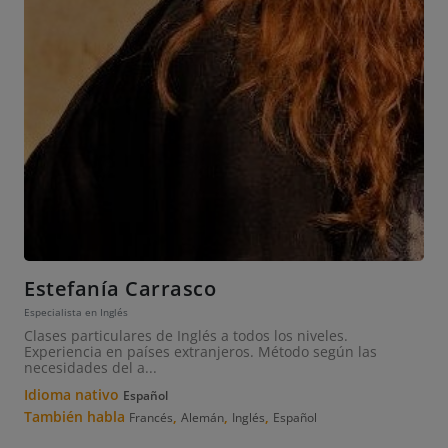
Estefanía Carrasco
Especialista en Inglés
Clases particulares de Inglés a todos los niveles.
Experiencia en países extranjeros. Método según las
necesidades del a...
Idioma nativo
Español
También habla
,
,
,
Francés
Alemán
Inglés
Español